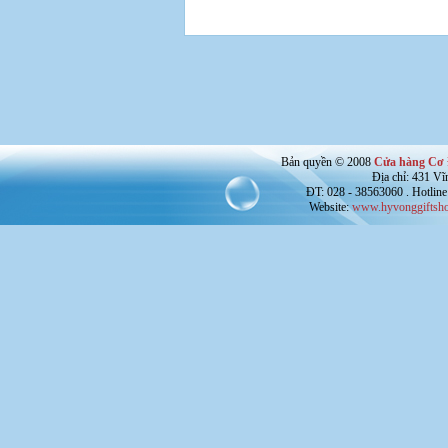
Bản quyền © 2008
Cửa hàng Cơ 
Địa chỉ: 431 V
ĐT: 028 - 38563060 . Hotline
Website:
www.hyvonggiftsho