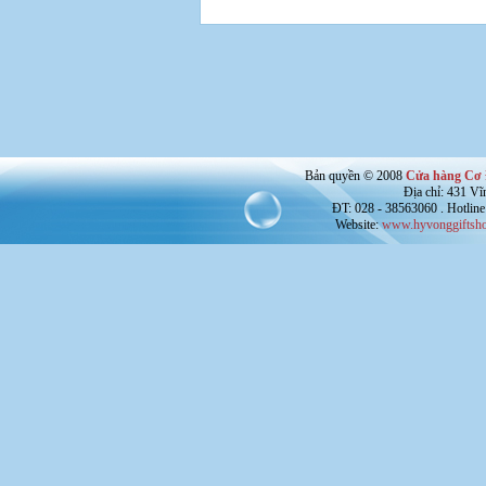
Bản quyền © 2008
Cửa hàng Cơ 
Địa chỉ: 431 V
ĐT: 028 - 38563060 . Hotline
Website:
www.hyvonggiftsho