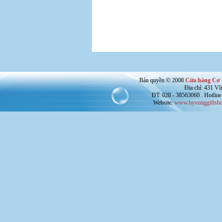
Bản quyền © 2008
Cửa hàng Cơ 
Địa chỉ: 431 V
ĐT: 028 - 38563060 . Hotline
Website:
www.hyvonggiftsho