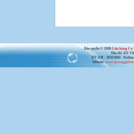
Bản quyền © 2008
Cửa hàng Cơ 
Địa chỉ: 431 V
ĐT: 028 - 38563060 . Hotline
Website:
www.hyvonggiftsho